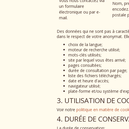
Vous nous contactez via
Nom, pré
un formulaire
encodez.
électronique ou par e-
postale 
mail.
Des données qui ne sont pas à caractèr
dans le respect de votre anonymat. Elles
choix de la langue;
moteur de recherche utilisé;
mots-clés utilisés;
site par lequel vous êtes arrivé;
pages consultées;
durée de consultation par page;
liste des fichiers téléchargés;
date et heure d'accès;
navigateur utilisé;
plate-forme et/ou système d'explo
3. UTILISATION DE CO
Voir notre
politique en matière de cook
4. DURÉE DE CONSER
La durée de conservation: