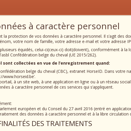
onnées à caractère personnel
t la protection de vos données à caractère personnel. Il s’agit des do
énom, votre nom de famille, votre adresse e-mail et votre adresse IP
lusieurs équidés, celui-ci(ceux-ci) doit(doivent), conformément à la lo
'asbl Confédération belge du cheval (UE 2015/262).
 sont collectées en vue de l’enregistrement quand:
 Confédération belge du cheval (CBC), extranet HorseID. Dans votre 
s://www.horseid.be’.
tail, à un site web, à une application en ligne ou à un réseau social pa
nées à caractère personnel de ces services qui s’appliquent.
ément:
ement européen et du Conseil du 27 avril 2016 (entré en application l
raitement des données à caractère personnel et à la libre circulatio
 FINALITÉS DES TRAITEMENTS