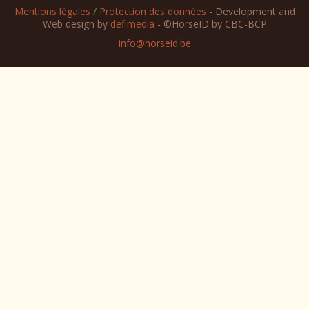
Mentions légales
/
Protection des données
- Development and
Web design by
defimedia
- ©HorseID by CBC-BCP
info@horseid.be