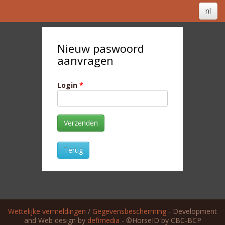
nl
Nieuw paswoord
aanvragen
Login
*
Verzenden
Terug
Wettelijke vermeldingen
/
Gegevensbescherming
- Development
and Web design by
defimedia
- ©HorseID by CBC-BCP